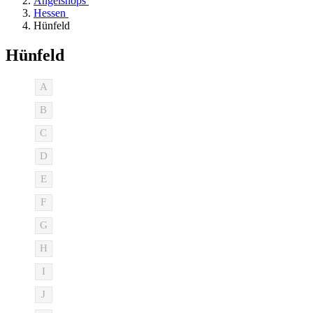
Angelshops
Hessen
Hünfeld
Hünfeld
A
B
C
D
E
F
G
H
I
J