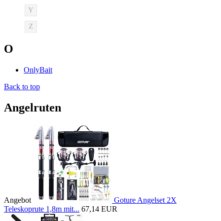
Y
Z
O
OnlyBait
Back to top
Angelruten
Angebot
Goture Angelset 2X
Teleskoprute 1,8m mit...
67,14 EUR