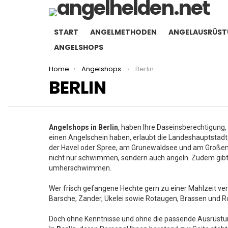
START
ANGELMETHODEN
ANGELAUSRÜS
ANGELSHOPS
You are here:
Home
Angelshops
Berlin
BERLIN
Angelshops in Berlin
, haben Ihre Daseinsberechtigung,
einen Angelschein haben, erlaubt die Landeshauptstadt
der Havel oder Spree, am Grunewaldsee und am Großen
nicht nur schwimmen, sondern auch angeln. Zudem gibt e
umherschwimmen.
Wer frisch gefangene Hechte gern zu einer Mahlzeit vera
Barsche, Zander, Ukelei sowie Rotaugen, Brassen und 
Doch ohne Kenntnisse und ohne die passende Ausrüstung