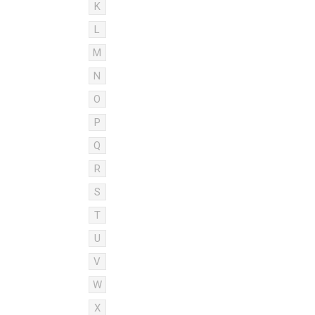
K
L
M
N
O
P
Q
R
S
T
U
V
W
X