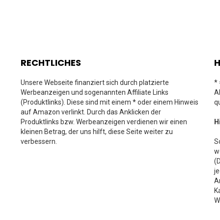
RECHTLICHES
H
Unsere Webseite finanziert sich durch platzierte
*
Werbeanzeigen und sogenannten Affiliate Links
A
(Produktlinks). Diese sind mit einem * oder einem Hinweis
q
auf Amazon verlinkt. Durch das Anklicken der
Produktlinks bzw. Werbeanzeigen verdienen wir einen
H
kleinen Betrag, der uns hilft, diese Seite weiter zu
verbessern.
S
w
(
j
A
K
W