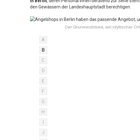
in Berlin
, deren Personal Ihnen beratend zur Seite steht
den Gewässern der Landeshauptstadt berechtigen.
Der Grunewaldsee, ein idyllischer Ort
A
B
C
D
E
F
G
H
I
J