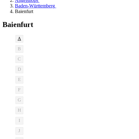
Angelshops
Baden-Württemberg
Baienfurt
Baienfurt
A
B
C
D
E
F
G
H
I
J