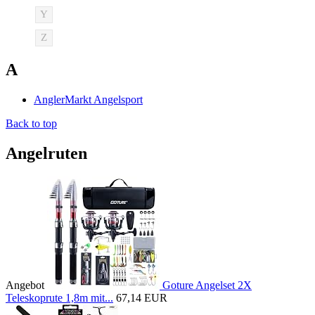
Y
Z
A
AnglerMarkt Angelsport
Back to top
Angelruten
Angebot
Goture Angelset 2X
Teleskoprute 1,8m mit...
67,14 EUR