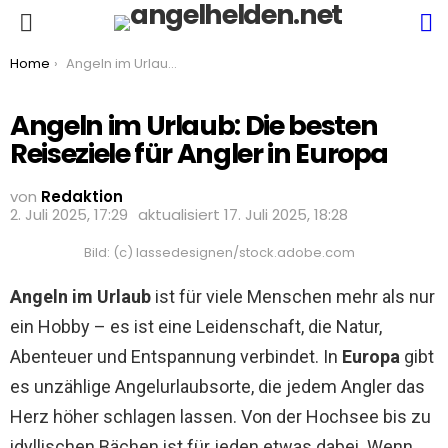
S
Menu
You are here:
Home
Angeln im Urlaub: Die besten Reiseziele für Angler in Europa
Angeln im Urlaub: Die besten
Reiseziele für Angler in Europa
von
Redaktion
2. Juli 2025, 17:29
aktualisiert
17. Juli 2025, 18:28
Bild: (c) lassedesignen/stock.adobe.com
Angeln im Urlaub
ist für viele Menschen mehr als nur
ein Hobby – es ist eine Leidenschaft, die Natur,
Abenteuer und Entspannung verbindet. In
Europa
gibt
es unzählige Angelurlaubsorte, die jedem Angler das
Herz höher schlagen lassen. Von der Hochsee bis zu
idyllischen Bächen ist für jeden etwas dabei. Wenn