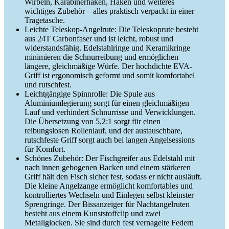
Wirbeln, Karabinerhaken, Haken und weiteres
wichtiges Zubehör – alles praktisch verpackt in einer
Tragetasche.
Leichte Teleskop-Angelrute: Die Teleskoprute besteht
aus 24T Carbonfaser und ist leicht, robust und
widerstandsfähig. Edelstahlringe und Keramikringe
minimieren die Schnurreibung und ermöglichen
längere, gleichmäßige Würfe. Der hochdichte EVA-
Griff ist ergonomisch geformt und somit komfortabel
und rutschfest.
Leichtgängige Spinnrolle: Die Spule aus
Aluminiumlegierung sorgt für einen gleichmäßigen
Lauf und verhindert Schnurrisse und Verwicklungen.
Die Übersetzung von 5,2:1 sorgt für einen
reibungslosen Rollenlauf, und der austauschbare,
rutschfeste Griff sorgt auch bei langen Angelsessions
für Komfort.
Schönes Zubehör: Der Fischgreifer aus Edelstahl mit
nach innen gebogenen Backen und einem stärkeren
Griff hält den Fisch sicher fest, sodass er nicht ausläuft.
Die kleine Angelzange ermöglicht komfortables und
kontrolliertes Wechseln und Einlegen selbst kleinster
Sprengringe. Der Bissanzeiger für Nachtangelruten
besteht aus einem Kunststoffclip und zwei
Metallglocken. Sie sind durch fest vernagelte Federn