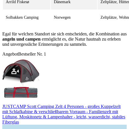
Arrild Fiskesø
Dänemark
Zeltplätze, Hütte
Solbakken Camping
Norwegen
Zeltplätze, Wohn
Egal für welchen Standort sie sich entscheiden, die Kombination aus
angeln und campen
ermöglicht es, die Natur hautnah zu erleben
und unvergessliche Erinnerungen zu sammeln.
Angebot
Bestseller Nr. 1
JUSTCAMP Scott Camping Zelt 4 Personen - großes Kuppelzelt
mit Schlafkabine & verschließbarem Vorraum - Familienzelt mit
Lüftung, Moskitonetz & Lampenhalter - leicht, wasserdicht, stabiles
Fiberglas