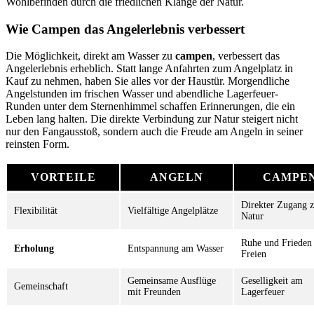
Wohlbefinden durch die friedlichen Klänge der Natur.
Wie Campen das Angelerlebnis verbessert
Die Möglichkeit, direkt am Wasser zu
campen
, verbessert das
Angelerlebnis erheblich. Statt lange Anfahrten zum Angelplatz in
Kauf zu nehmen, haben Sie alles vor der Haustür. Morgendliche
Angelstunden im frischen Wasser und abendliche Lagerfeuer-
Runden unter dem Sternenhimmel schaffen Erinnerungen, die ein
Leben lang halten. Die direkte Verbindung zur Natur steigert nicht
nur den Fangausstoß, sondern auch die Freude am Angeln in seiner
reinsten Form.
VORTEILE
ANGELN
CAMPE
Direkter Zugang z
Flexibilität
Vielfältige Angelplätze
Natur
Ruhe und Frieden
Erholung
Entspannung am Wasser
Freien
Gemeinsame Ausflüge
Geselligkeit am
Gemeinschaft
mit Freunden
Lagerfeuer