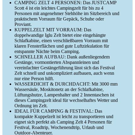
CAMPING ZELT 4 PERSONEN: Das JUSTCAMP
Scott 4 ist ein leichtes Campingzelt für bis zu 4
Personen mit angenehmer Stehhöhe im Sitzbereich und
praktischem Vorraum für Gepäck, Schuhe oder
Proviant.
KUPPELZELT MIT VORRAUM: Das
doppelwandige Iglu Zelt bietet eine eingehängte
Schlafkabine, einen verschließbaren Vorraum mit
klaren Fensterflächen und gute Luftzirkulation für
entspannte Nächte beim Camping.
SCHNELLER AUFBAU: Dank außenliegendem
Gestänge, vormontierten Abspannleinen und
vereinfachter Gestängeführung lässt sich das Festival
Zelt schnell und unkompliziert aufbauen, auch wenn
nur eine Person hilft.
WASSERDICHT & DURCHDACHT: Mit 3000 mm
Wassersäule, Moskitonetz an der Schlafkabine,
Lüftungshutze, Lampenhalter und 2 Innentaschen ist
dieses Campingzelt ideal für wechselhaftes Wetter und
Ordnung im Zelt.
IDEAL FÜR CAMPING & FESTIVAL: Das
kompakte Kuppelzelt ist leicht zu transportieren und
eignet sich perfekt als Camping Zelt 4 Personen für
Festival, Roadtrip, Wochenendtrip, Urlaub und
Outdoor-Abenteuer.