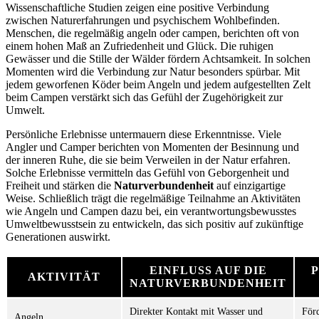
Wissenschaftliche Studien zeigen eine positive Verbindung
zwischen Naturerfahrungen und psychischem Wohlbefinden.
Menschen, die regelmäßig angeln oder campen, berichten oft von
einem hohen Maß an Zufriedenheit und Glück. Die ruhigen
Gewässer und die Stille der Wälder fördern Achtsamkeit. In solchen
Momenten wird die Verbindung zur Natur besonders spürbar. Mit
jedem geworfenen Köder beim Angeln und jedem aufgestellten Zelt
beim Campen verstärkt sich das Gefühl der Zugehörigkeit zur
Umwelt.
Persönliche Erlebnisse untermauern diese Erkenntnisse. Viele
Angler und Camper berichten von Momenten der Besinnung und
der inneren Ruhe, die sie beim Verweilen in der Natur erfahren.
Solche Erlebnisse vermitteln das Gefühl von Geborgenheit und
Freiheit und stärken die
Naturverbundenheit
auf einzigartige
Weise. Schließlich trägt die regelmäßige Teilnahme an Aktivitäten
wie Angeln und Campen dazu bei, ein verantwortungsbewusstes
Umweltbewusstsein zu entwickeln, das sich positiv auf zukünftige
Generationen auswirkt.
EINFLUSS AUF DIE
P
AKTIVITÄT
NATURVERBUNDENHEIT
Direkter Kontakt mit Wasser und
För
Angeln