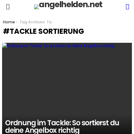
S
Menu
You are here:
Home
Tag Archives: Tackle Sortierung
TACKLE SORTIERUNG
LATEST
STORIES
Ordnung im Tackle: So sortierst du
deine Angelbox richtig