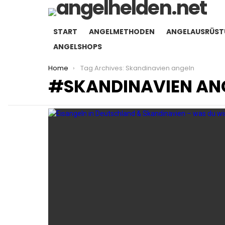
START
ANGELMETHODEN
ANGELAUSRÜS
ANGELSHOPS
You are here:
Home
Tag Archives: Skandinavien angeln
SKANDINAVIEN AN
LATEST
STORIES