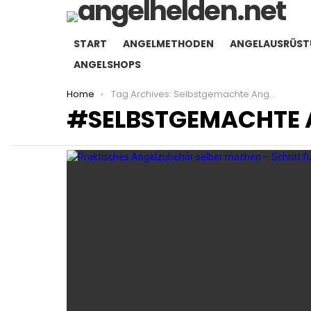
START
ANGELMETHODEN
ANGELAUSRÜS
ANGELSHOPS
You are here:
Home
Tag Archives: Selbstgemachte Angelausrüstung
SELBSTGEMACHTE
LATEST
STORIES