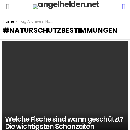
S
Menu
You are here:
Home
Tag Archives: Naturschutzbestimmungen
NATURSCHUTZBESTIMMUNGEN
LATEST
STORIES
Welche Fische sind wann geschützt?
Die wichtigsten Schonzeiten