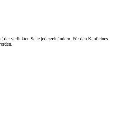
der verlinkten Seite jederzeit ändern. Für den Kauf eines
werden.