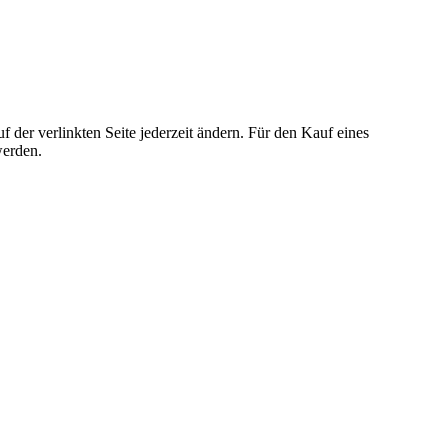
der verlinkten Seite jederzeit ändern. Für den Kauf eines
werden.