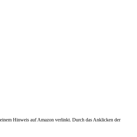
er einem Hinweis auf Amazon verlinkt. Durch das Anklicken der