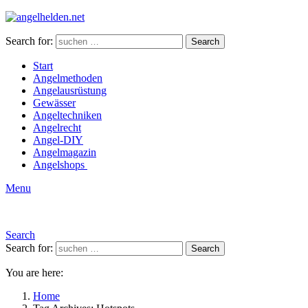
Search for:
Search
Start
Angelmethoden
Angelausrüstung
Gewässer
Angeltechniken
Angelrecht
Angel-DIY
Angelmagazin
Angelshops
Menu
Search
Search for:
Search
You are here:
Home