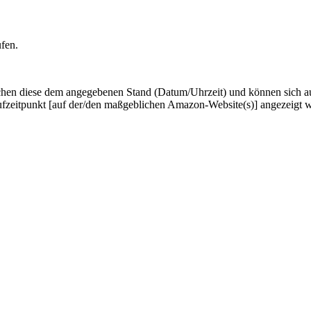
ufen.
hen diese dem angegebenen Stand (Datum/Uhrzeit) und können sich auf 
ufzeitpunkt [auf der/den maßgeblichen Amazon-Website(s)] angezeigt 