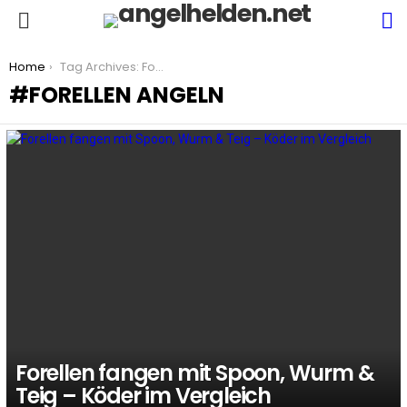
S
Menu
You are here:
Home
Tag Archives: Forellen Angeln
FORELLEN ANGELN
LATEST
STORIES
Forellen fangen mit Spoon, Wurm &
Teig – Köder im Vergleich