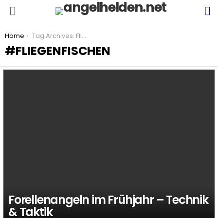
S
Menu
You are here:
Home
Tag Archives: Fliegenfischen
FLIEGENFISCHEN
LATEST
STORIES
Forellenangeln im Frühjahr – Technik
& Taktik