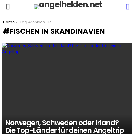
S
Menu
You are here:
Home
Tag Archives: Fischen in Skandinavien
FISCHEN IN SKANDINAVIEN
LATEST
STORIES
Norwegen, Schweden oder Irland?
Die Top-Länder für deinen Angeltrip