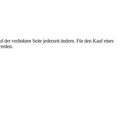
der verlinkten Seite jederzeit ändern. Für den Kauf eines
werden.