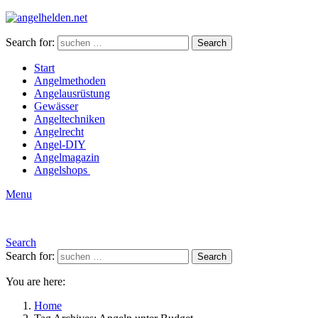
Search for:
Search
Start
Angelmethoden
Angelausrüstung
Gewässer
Angeltechniken
Angelrecht
Angel-DIY
Angelmagazin
Angelshops
Menu
Search
Search for:
Search
You are here:
Home