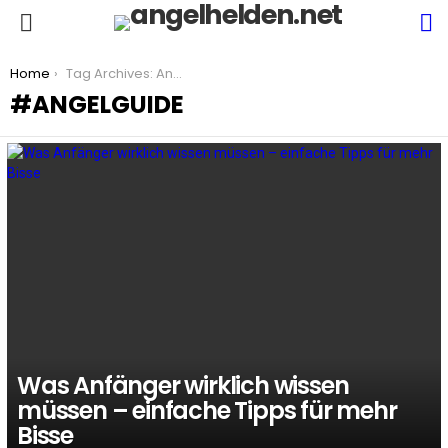
S
Menu
You are here:
Home
Tag Archives: Angelguide
ANGELGUIDE
LATEST
STORIES
Was Anfänger wirklich wissen
müssen – einfache Tipps für mehr
Bisse