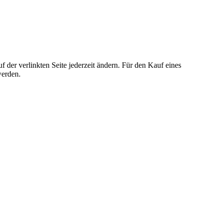
der verlinkten Seite jederzeit ändern. Für den Kauf eines
werden.