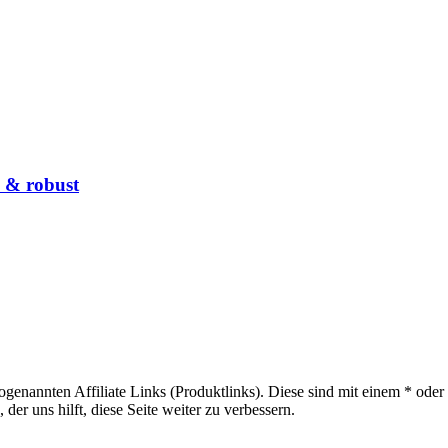
v & robust
sogenannten Affiliate Links (Produktlinks). Diese sind mit einem * od
er uns hilft, diese Seite weiter zu verbessern.