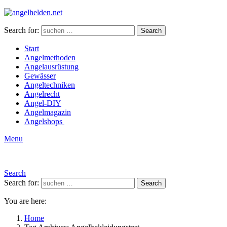
Search for:
Search
Start
Angelmethoden
Angelausrüstung
Gewässer
Angeltechniken
Angelrecht
Angel-DIY
Angelmagazin
Angelshops
Menu
Search
Search for:
Search
You are here:
Home