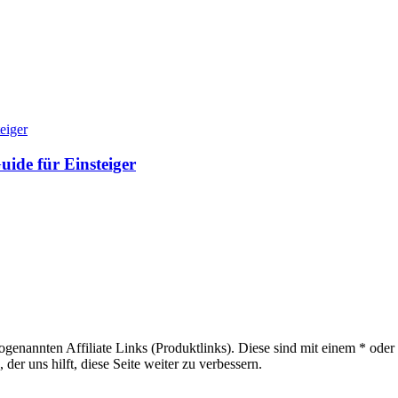
ide für Einsteiger
sogenannten Affiliate Links (Produktlinks). Diese sind mit einem * od
er uns hilft, diese Seite weiter zu verbessern.