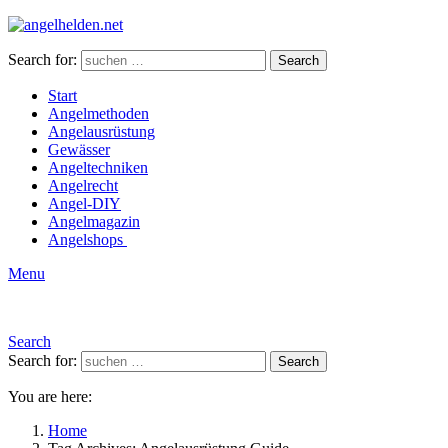
Search for:
Search
Start
Angelmethoden
Angelausrüstung
Gewässer
Angeltechniken
Angelrecht
Angel-DIY
Angelmagazin
Angelshops
Menu
Search
Search for:
Search
You are here:
Home