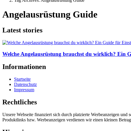
Tag Archives: Angelausrüstung Guide
Angelausrüstung Guide
Latest stories
Welche Angelausrüstung brauchst du wirklich? Ein Gu
Informationen
Startseite
Datenschutz
Impressum
Rechtliches
Unsere Webseite finanziert sich durch platzierte Werbeanzeigen und 
Produktlinks bzw. Werbeanzeigen verdienen wir einen kleinen Betrag, d