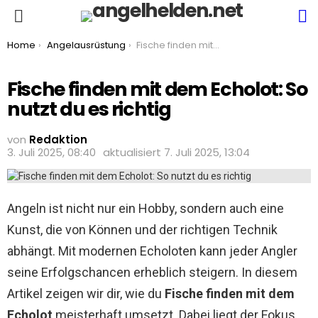
S
Menu
You are here:
Home
Angelausrüstung
Fische finden mit dem Echolot: So nutzt du es richtig
Fische finden mit dem Echolot: So
nutzt du es richtig
von
Redaktion
3. Juli 2025, 08:40
aktualisiert
7. Juli 2025, 13:04
Angeln ist nicht nur ein Hobby, sondern auch eine
Kunst, die von Können und der richtigen Technik
abhängt. Mit modernen Echoloten kann jeder Angler
seine Erfolgschancen erheblich steigern. In diesem
Artikel zeigen wir dir, wie du
Fische finden mit dem
Echolot
meisterhaft umsetzt. Dabei liegt der Fokus