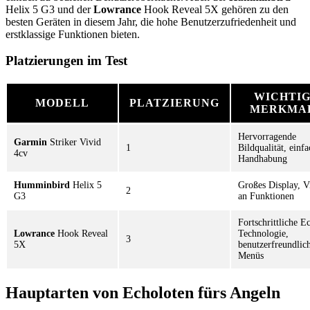
Helix 5 G3 und der
Lowrance
Hook Reveal 5X gehören zu den
besten Geräten in diesem Jahr, die hohe Benutzerzufriedenheit und
erstklassige Funktionen bieten.
Platzierungen im Test
WICHTI
MODELL
PLATZIERUNG
MERKMA
Hervorragende
Garmin
Striker Vivid
1
Bildqualität, einf
4cv
Handhabung
Humminbird
Helix 5
Großes Display, V
2
G3
an Funktionen
Fortschrittliche E
Lowrance
Hook Reveal
Technologie,
3
5X
benutzerfreundlic
Menüs
Hauptarten von Echoloten fürs Angeln