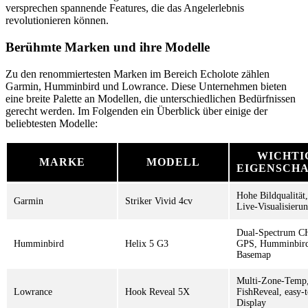
versprechen spannende Features, die das Angelerlebnis
revolutionieren können.
Berühmte Marken und ihre Modelle
Zu den renommiertesten Marken im Bereich Echolote zählen
Garmin, Humminbird und Lowrance. Diese Unternehmen bieten
eine breite Palette an Modellen, die unterschiedlichen Bedürfnissen
gerecht werden. Im Folgenden ein Überblick über einige der
beliebtesten Modelle:
WICHTI
MARKE
MODELL
EIGENSCH
Hohe Bildqualität
Garmin
Striker Vivid 4cv
Live-Visualisieru
Dual-Spectrum C
Humminbird
Helix 5 G3
GPS, Humminbir
Basemap
Multi-Zone-Temp
Lowrance
Hook Reveal 5X
FishReveal, easy-
Display