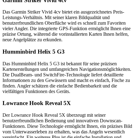
Garmin Striker Vivid 4cv
Das Garmin Striker Vivid 4cv bietet ein ausgezeichnetes Preis-
Leistungs-Verhältnis. Mit seiner klaren Bildqualität und
benutzerfreundlichen Oberfläche wird es schnell zum Favoriten
vieler Angler. Die integrierte GPS-Funktion ermöglicht Ihnen eine
präzise Ortung, während die vorinstallierten Karten Ihnen helfen,
neue Angelplätze zu erkunden.
Humminbird Helix 5 G3
Das Humminbird Helix 5 G3 ist bekannt für seine präzisen
Kartenerstellungen und umfangreichen Navigationsmöglichkeiten.
Die DualBeam- und SwitchFire-Technologie liefert detaillierte
Informationen zu den Gewässern und macht es einfach, Fische zu
finden. Angler schätzen die einfache Bedienbarkeit und die
vielfältigen Funktionen des Geräts.
Lowrance Hook Reveal 5X
Der Lowrance Hook Reveal 5X überzeugt mit seiner
benutzerfreundlichen Bedienung und innovativen Downscan-
Funktionen. Diese Technologie ermöglicht Ihnen, ein präzises Bild
vom Unterwasserleben zu erhalten, was das Angeln wesentlich
vereinfacht. Ein weiteres Plus ist die einfache Installation und