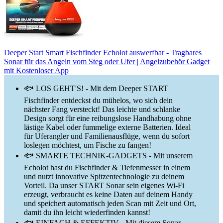
Deeper Start Smart Fischfinder Echolot auswerfbar - Tragbares
Sonar für das Angeln vom Steg oder Ufer | Angelzubehör Gadget
mit Kostenloser App
🐟 LOS GEHT'S! - Mit dem Deeper START
Fischfinder entdeckst du mühelos, wo sich dein
nächster Fang versteckt! Das leichte und schlanke
Design sorgt für eine reibungslose Handhabung ohne
lästige Kabel oder fummelige externe Batterien. Ideal
für Uferangler und Familienausflüge, wenn du sofort
loslegen möchtest, um Fische zu fangen!
🐟 SMARTE TECHNIK-GADGETS - Mit unserem
Echolot hast du Fischfinder & Tiefenmesser in einem
und nutzt innovative Spitzentechnologie zu deinem
Vorteil. Da unser START Sonar sein eigenes Wi-Fi
erzeugt, verbraucht es keine Daten auf deinem Handy
und speichert automatisch jeden Scan mit Zeit und Ort,
damit du ihn leicht wiederfinden kannst!
🐟 EINFACH & EFFEKTIV - Mit diesem Sonar-