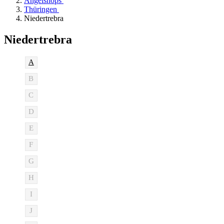
Angelshops
Thüringen
Niedertrebra
Niedertrebra
A
B
C
D
E
F
G
H
I
J