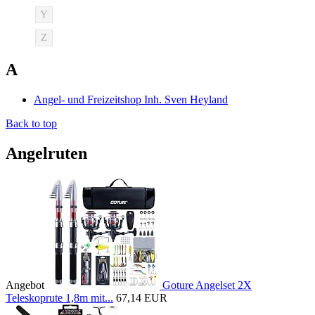
Y
Z
A
Angel- und Freizeitshop Inh. Sven Heyland
Back to top
Angelruten
Angebot
Goture Angelset 2X
Teleskoprute 1,8m mit...
67,14 EUR