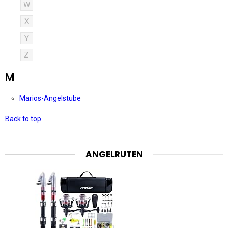
W
X
Y
Z
M
Marios-Angelstube
Back to top
ANGELRUTEN