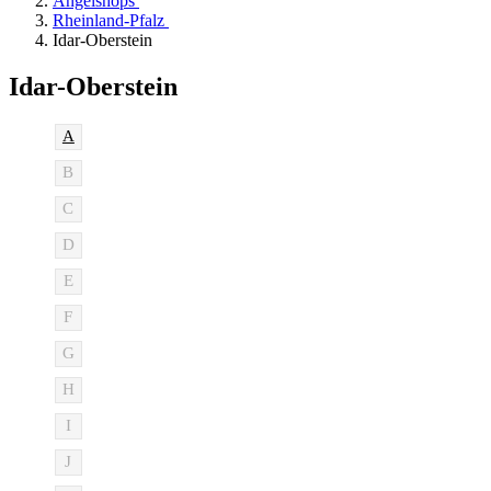
Angelshops
Rheinland-Pfalz
Idar-Oberstein
Idar-Oberstein
A
B
C
D
E
F
G
H
I
J