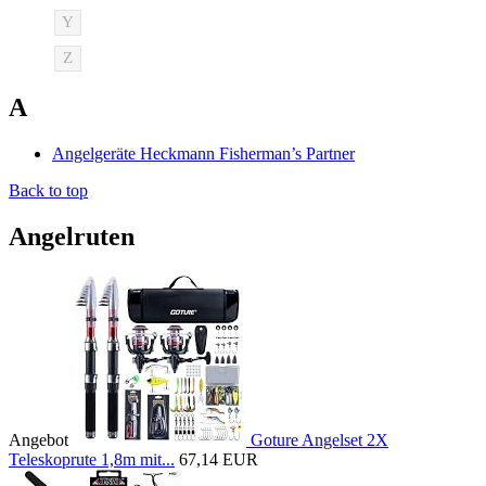
Y
Z
A
Angelgeräte Heckmann Fisherman’s Partner
Back to top
Angelruten
Angebot
Goture Angelset 2X
Teleskoprute 1,8m mit...
67,14 EUR