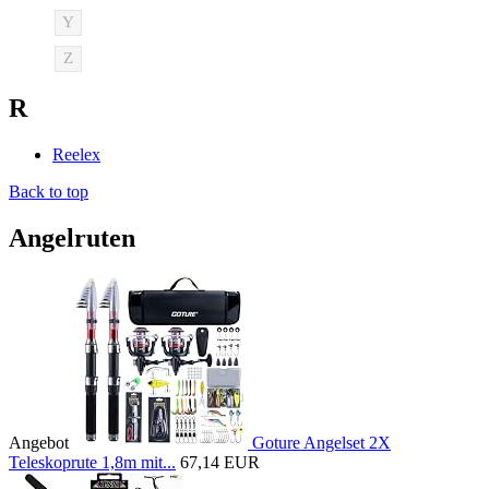
Y
Z
R
Reelex
Back to top
Angelruten
Angebot
Goture Angelset 2X
Teleskoprute 1,8m mit...
67,14 EUR