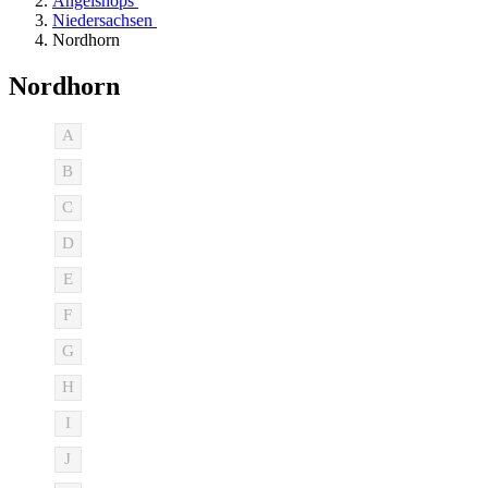
Angelshops
Niedersachsen
Nordhorn
Nordhorn
A
B
C
D
E
F
G
H
I
J