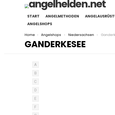
START
ANGELMETHODEN
ANGELAUSRÜS
ANGELSHOPS
You are here:
Home
Angelshops
Niedersachsen
Gander
GANDERKESEE
A
B
C
D
E
F