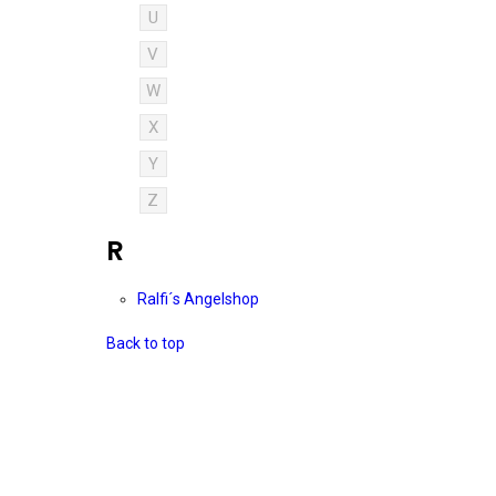
U
V
W
X
Y
Z
R
Ralfi´s Angelshop
Back to top