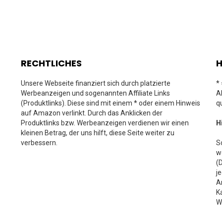
RECHTLICHES
H
Unsere Webseite finanziert sich durch platzierte
*
Werbeanzeigen und sogenannten Affiliate Links
A
(Produktlinks). Diese sind mit einem * oder einem Hinweis
q
auf Amazon verlinkt. Durch das Anklicken der
Produktlinks bzw. Werbeanzeigen verdienen wir einen
H
kleinen Betrag, der uns hilft, diese Seite weiter zu
verbessern.
S
w
(
j
A
K
W