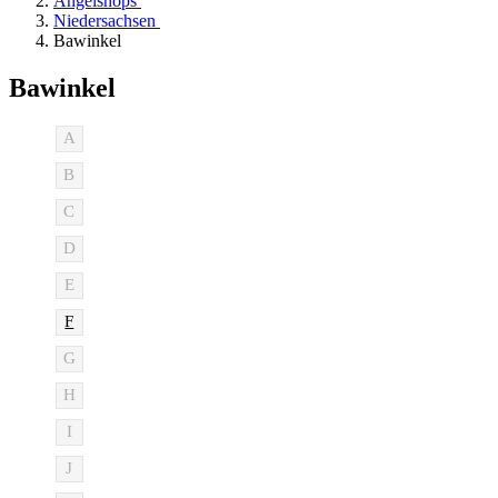
Angelshops
Niedersachsen
Bawinkel
Bawinkel
A
B
C
D
E
F
G
H
I
J