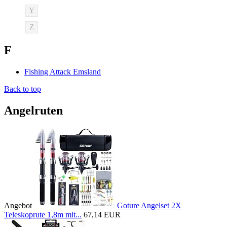
Y
Z
F
Fishing Attack Emsland
Back to top
Angelruten
Angebot
Goture Angelset 2X
Teleskoprute 1,8m mit...
67,14 EUR