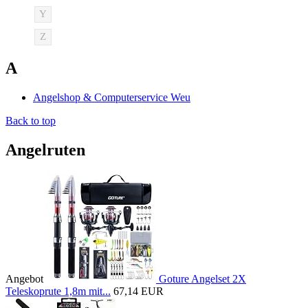
Y
Z
A
Angelshop & Computerservice Weu
Back to top
Angelruten
Angebot
Goture Angelset 2X
Teleskoprute 1,8m mit...
67,14 EUR