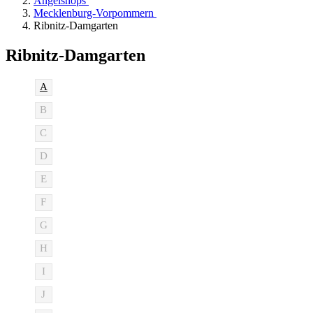
Angelshops
Mecklenburg-Vorpommern
Ribnitz-Damgarten
Ribnitz-Damgarten
A
B
C
D
E
F
G
H
I
J