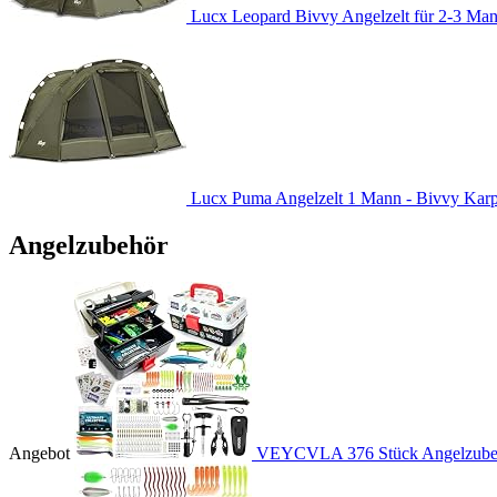
Lucx Leopard Bivvy Angelzelt für 2-3 Man
Lucx Puma Angelzelt 1 Mann - Bivvy Karpfe
Angelzubehör
Angebot
VEYCVLA 376 Stück Angelzubehö