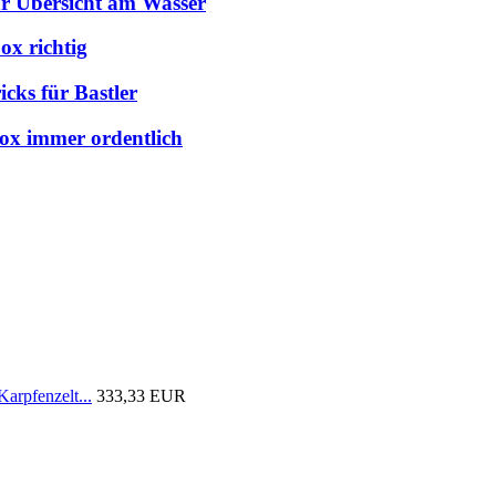
hr Übersicht am Wasser
ox richtig
cks für Bastler
box immer ordentlich
arpfenzelt...
333,33 EUR