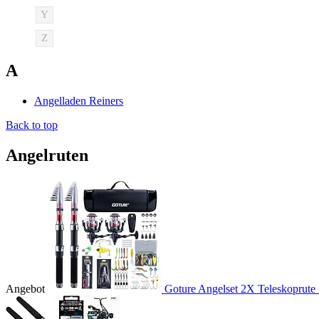
Y
Z
A
Angelladen Reiners
Back to top
Angelruten
Angebot
Goture Angelset 2X Teleskoprute 