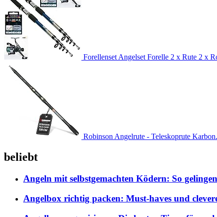
Forellenset Angelset Forelle 2 x Rute 2 x Ro
Robinson Angelrute - Teleskoprute Karbon.
beliebt
Angeln mit selbstgemachten Ködern: So gelingen
Angelbox richtig packen: Must-haves und clever