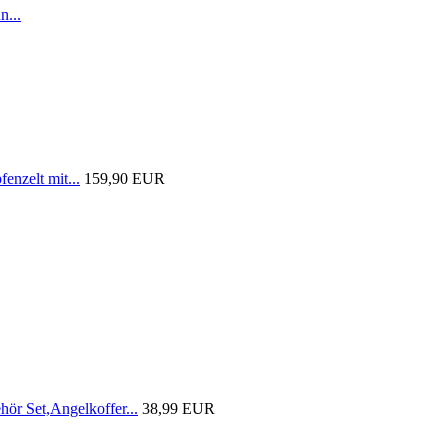
n...
nzelt mit...
159,90 EUR
r Set,Angelkoffer...
38,99 EUR