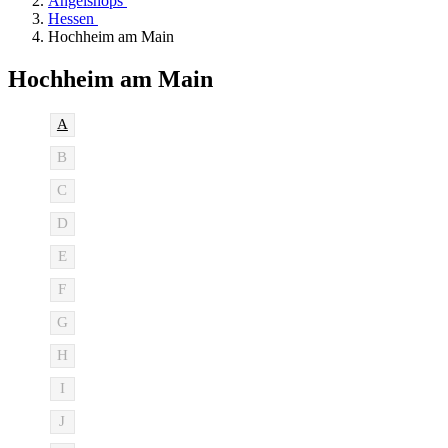
Angelshops
Hessen
Hochheim am Main
Hochheim am Main
A
B
C
D
E
F
G
H
I
J