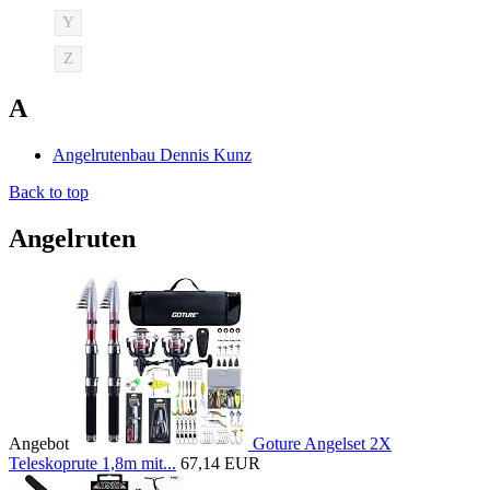
Y
Z
A
Angelrutenbau Dennis Kunz
Back to top
Angelruten
Angebot
Goture Angelset 2X
Teleskoprute 1,8m mit...
67,14 EUR