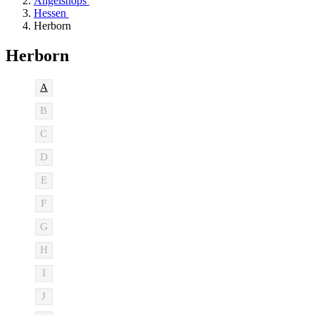
Angelshops
Hessen
Herborn
Herborn
A
B
C
D
E
F
G
H
I
J