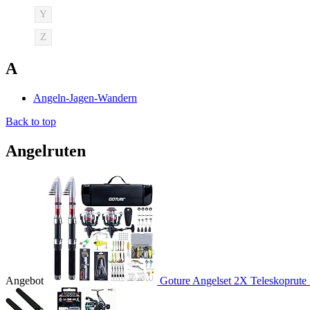
Y
Z
A
Angeln-Jagen-Wandern
Back to top
Angelruten
Angebot
Goture Angelset 2X Teleskoprute 