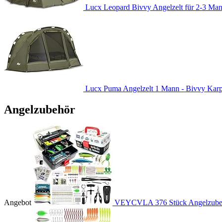
Lucx Leopard Bivvy Angelzelt für 2-3 Man
Lucx Puma Angelzelt 1 Mann - Bivvy Karpfe
Angelzubehör
Angebot
VEYCVLA 376 Stück Angelzubehö