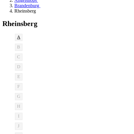
Angelshops
Brandenburg
Rheinsberg
Rheinsberg
A
B
C
D
E
F
G
H
I
J