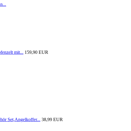
n...
nzelt mit...
159,90 EUR
r Set,Angelkoffer...
38,99 EUR