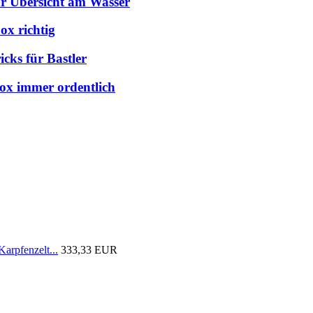
hr Übersicht am Wasser
ox richtig
cks für Bastler
box immer ordentlich
arpfenzelt...
333,33 EUR