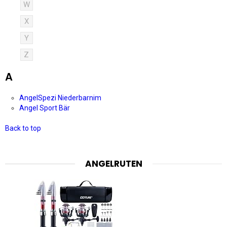
W
X
Y
Z
A
AngelSpezi Niederbarnim
Angel Sport Bär
Back to top
ANGELRUTEN