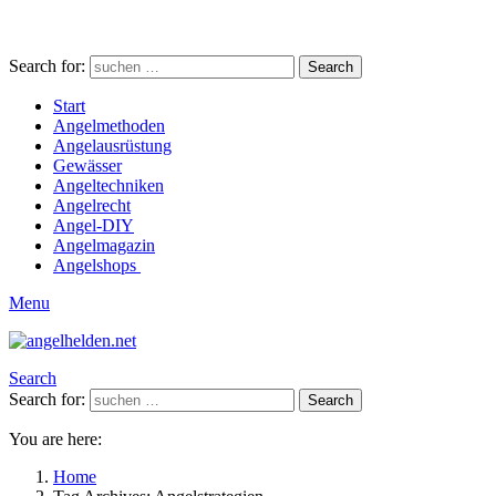
Search for:
Search
Start
Angelmethoden
Angelausrüstung
Gewässer
Angeltechniken
Angelrecht
Angel-DIY
Angelmagazin
Angelshops
Menu
Search
Search for:
Search
You are here:
Home