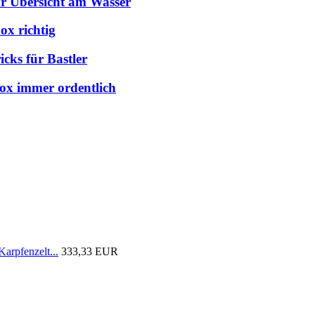
hr Übersicht am Wasser
ox richtig
cks für Bastler
box immer ordentlich
arpfenzelt...
333,33 EUR