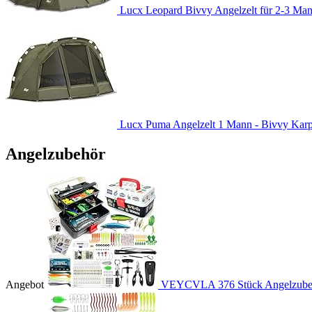
Lucx Leopard Bivvy Angelzelt für 2-3 Man
Lucx Puma Angelzelt 1 Mann - Bivvy Karpfe
Angelzubehör
Angebot
VEYCVLA 376 Stück Angelzubehö