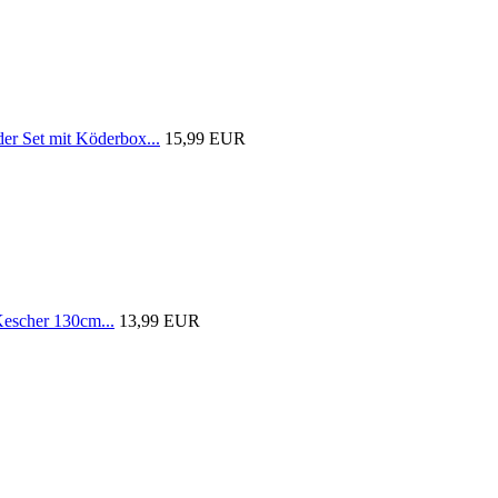
 Set mit Köderbox...
15,99 EUR
scher 130cm...
13,99 EUR