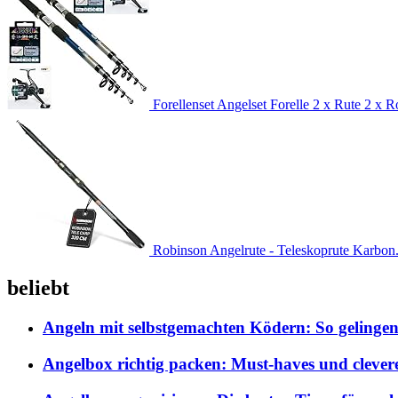
Forellenset Angelset Forelle 2 x Rute 2 x Ro
Robinson Angelrute - Teleskoprute Karbon.
beliebt
Angeln mit selbstgemachten Ködern: So gelingen
Angelbox richtig packen: Must-haves und clever