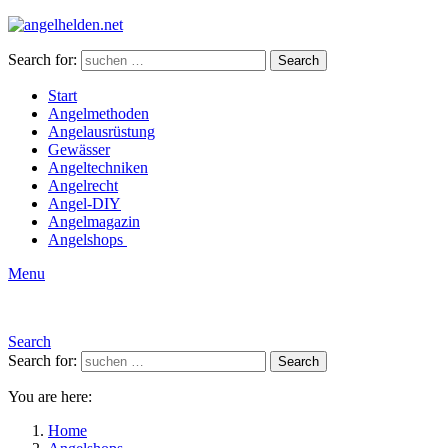
Search for:
Search
Start
Angelmethoden
Angelausrüstung
Gewässer
Angeltechniken
Angelrecht
Angel-DIY
Angelmagazin
Angelshops
Menu
Search
Search for:
Search
You are here:
Home