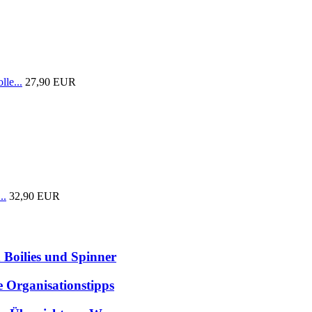
lle...
27,90 EUR
..
32,90 EUR
 Boilies und Spinner
e Organisationstipps