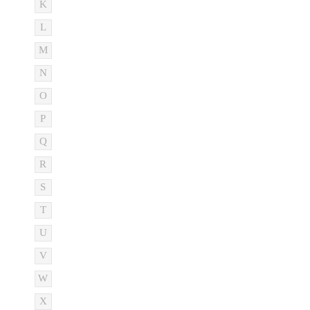
K
L
M
N
O
P
Q
R
S
T
U
V
W
X