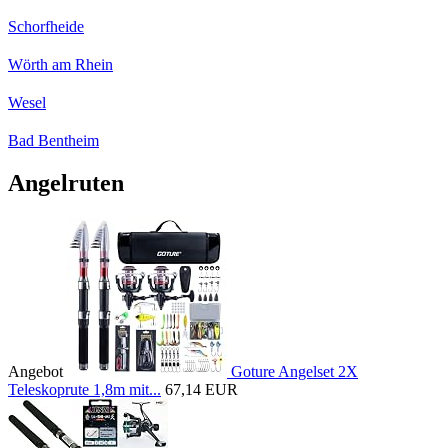
Schorfheide
Wörth am Rhein
Wesel
Bad Bentheim
Angelruten
Angebot
Goture Angelset 2X
Teleskoprute 1,8m mit...
67,14 EUR